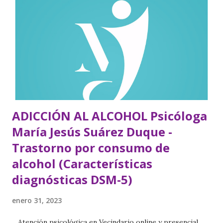
t
r
a
d
a
s
ADICCIÓN AL ALCOHOL Psicóloga
María Jesús Suárez Duque -
Trastorno por consumo de
alcohol (Características
diagnósticas DSM-5)
enero 31, 2023
Atención psicológica en Vecindario online y presencial