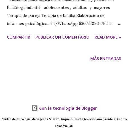
Psicóloga infantil, adolescentes , adultos y mayores
Terapia de pareja Terapia de familia Elaboración de
informes psicológicos Tf/WhatsApp 630723090 PEDIR
CITA https://www.psicologavecindariomariajesus.com/
COMPARTIR
PUBLICAR UN COMENTARIO
READ MORE »
https://psicologamariajesus.com/ CARACTERÍSTICAS
DIAGNÓSTICAS DEL TRASTORNO POR CONSUMO DE
ALCOHOL (DSM-V) El trastorno por consumo de alcohol
MÁS ENTRADAS
se define como una agrupación de síntomas
comportamentales y físicos , entre los que están: · La
abstinencia · La tolerancia · El deseo intenso de
consumo La abstinencia de alcohol se caracteriza por
síntomas que se desarrollan entre 4 y 12 horas después de
la reducción del consumo, tras la ingesta de alcohol de
Con la tecnología de Blogger
forma prolongada e intensa. Como la abstinencia de alcohol
puede ser muy desagradable, las personas pu...
Centro de Psicología María Jesús Suárez Duque C/ Tunte,6 Vecindario (Frente al Centro
Comercial Atl