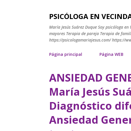
PSICÓLOGA EN VECINDA
María Jesús Suárez Duque Soy psicóloga en V
mayores Terapia de pareja Terapia de famili
https://psicologamariajesus.com/ https://
Página principal
Página WEB
ANSIEDAD GENE
E
n
María Jesús Su
t
Diagnóstico dif
r
Ansiedad Gener
a