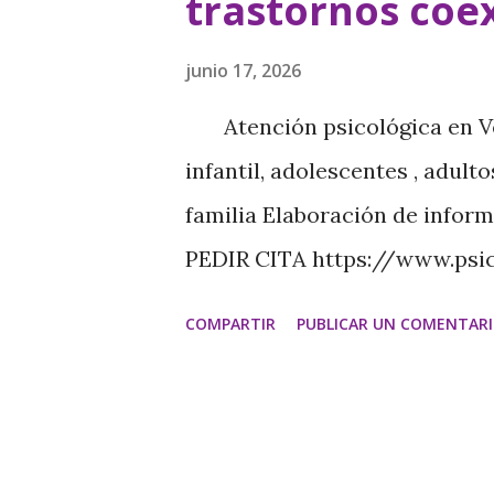
d
trastornos coe
a
junio 17, 2026
s
Atención psicológica en Vec
infantil, adolescentes , adul
familia Elaboración de info
PEDIR CITA https://www.psi
https://psicologamariajesus.
COMPARTIR
PUBLICAR UN COMENTAR
especializada en Ansiedad Gen
Ansiedad Generalizada y otro
psicológicos que se pueden c
Trastorno obsesivo-compulsiv