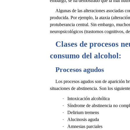
embargo, se ha demostrado que la mal nutri
Algunas de las alteraciones asociadas co
producida. Por ejemplo, la ataxia (alteraci
protuberancia central. Sin embargo, muchos
neuropsicológicos (trastornos cognitivos, de
Clases de procesos ne
consumo del alcohol:
Procesos agudos
Los procesos agudos son de aparición bru
situaciones de abstinencia. Son los siguiente
·
Intoxicación alcohólica
·
Síndrome de abstinencia no comp
·
Delirium tremens
·
Alucinosis aguda
·
Amnesias parciales