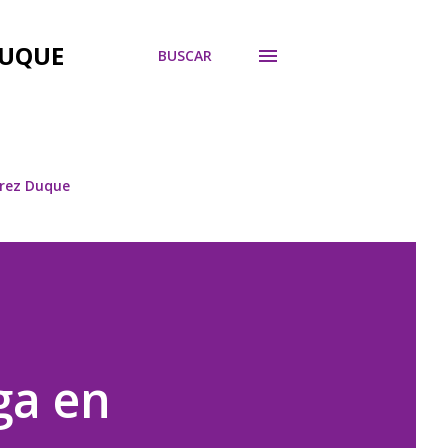
DUQUE
BUSCAR
árez Duque
ga en