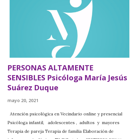
sensibilidad. Un niño que recibe el mensaje de que su
manera de reaccionar es buena se verá reforzado en esa
conducta y tendrá una sana imagen de sí mismo. Si percibe
que su comportamiento es aceptado y apreciado tal como
es, el niño no sentirá ninguna necesidad de cambiar, de
intentar «encajar» com...
PERSONAS ALTAMENTE
SENSIBLES Psicóloga María Jesús
Suárez Duque
mayo 20, 2021
Atención psicológica en Vecindario online y presencial
Psicóloga infantil, adolescentes , adultos y mayores
Terapia de pareja Terapia de familia Elaboración de