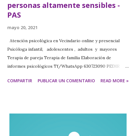
personas altamente sensibles -
PAS
mayo 20, 2021
Atención psicológica en Vecindario online y presencial
Psicóloga infantil, adolescentes , adultos y mayores
Terapia de pareja Terapia de familia Elaboración de
informes psicológicos Tf/WhatsApp 630723090 PEDIR
CITA https://www.psicologavecindariomariajesus.com/
COMPARTIR
PUBLICAR UN COMENTARIO
READ MORE »
https://psicologamariajesus.com/ PERSONA
ALTAMENTE SENSIBLE La cultura y la educación pueden
jugar un papel importante en cuanto a la valoración de la
sensibilidad. En el país asiático los niños sensibles,
tranquilos y tímidos son mucho mejor valorados que en
Estados Unidos (Elaine Aron). Ser valorado tiene una
relación directa con el desarrollo positivo de la