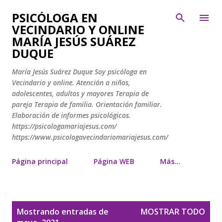
Ir al contenido principal
PSICÓLOGA EN
VECINDARIO Y ONLINE
MARÍA JESÚS SUÁREZ
DUQUE
María Jesús Suárez Duque Soy psicóloga en
Vecindario y online. Atención a niños,
adolescentes, adultos y mayores Terapia de
pareja Terapia de familia. Orientación familiar.
Elaboración de informes psicológicos.
https://psicologamariajesus.com/
https://www.psicologavecindariomariajesus.com/
Página principal
Página WEB
Más…
E
Mostrando entradas de
MOSTRAR TODO
n