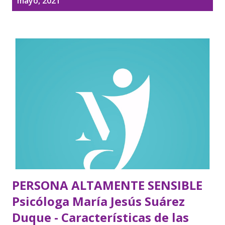
mayo, 2021
t
r
a
d
a
s
PERSONA ALTAMENTE SENSIBLE
Psicóloga María Jesús Suárez
Duque - Características de las