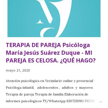
manifiesta con fuerza. Por ejemplo, en el caso del hombre,
la arrogancia y la obsesión por “estar activo” es lo que para
él significa ser hombre, marido y padre. Por debajo de esta
arrogancia, anida un sentimiento de vulnerabilidad, una
inseguridad y un ansia de aceptac...
TERAPIA DE PAREJA Psicóloga
María Jesús Suárez Duque - MI
PAREJA ES CELOSA. ¿QUÉ HAGO?
mayo 21, 2020
Atención psicológica en Vecindario online y presencial
Psicóloga infantil, adolescentes , adultos y mayores
Terapia de pareja Terapia de familia Elaboración de
informes psicológicos Tf/WhatsApp 630723090 PEDIR
CITA https://www.psicologavecindariomariajesus.com/