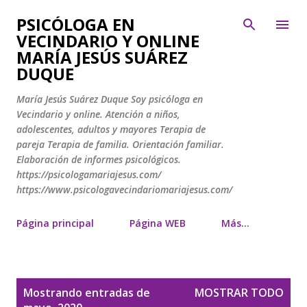
Ir al contenido principal
PSICÓLOGA EN
VECINDARIO Y ONLINE
MARÍA JESÚS SUÁREZ
DUQUE
María Jesús Suárez Duque Soy psicóloga en
Vecindario y online. Atención a niños,
adolescentes, adultos y mayores Terapia de
pareja Terapia de familia. Orientación familiar.
Elaboración de informes psicológicos.
https://psicologamariajesus.com/
https://www.psicologavecindariomariajesus.com/
Página principal
Página WEB
Más…
E
Mostrando entradas de
MOSTRAR TODO
n