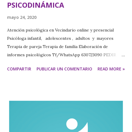
PSICODINÁMICA
mayo 24, 2020
Atención psicológica en Vecindario online y presencial
Psicóloga infantil, adolescentes , adultos y mayores
Terapia de pareja Terapia de familia Elaboración de
informes psicológicos Tf/WhatsApp 630723090 PEDIR
CITA https://www.psicologavecindariomariajesus.com/
COMPARTIR
PUBLICAR UN COMENTARIO
READ MORE »
https://psicologamariajesus.com/ TERAPIA DE PAREJA
PSICODINÁMICA Ambos llevan al matrimonio una “agenda”
para las relaciones: su propia y exclusiva constelación de
cosas que añoran, temen u odian, unas que por intuición
saben cómo debe hacerse en una relación, y otras que les
parecen difíciles o imposibles. Inicialmente ambos
congenian dado que cada uno alberga un sentimiento
esperanzador respecto al otro, un sentimiento que se