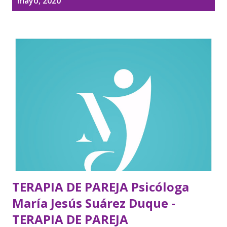
mayo, 2020
t
r
a
d
a
s
TERAPIA DE PAREJA Psicóloga
María Jesús Suárez Duque -
TERAPIA DE PAREJA