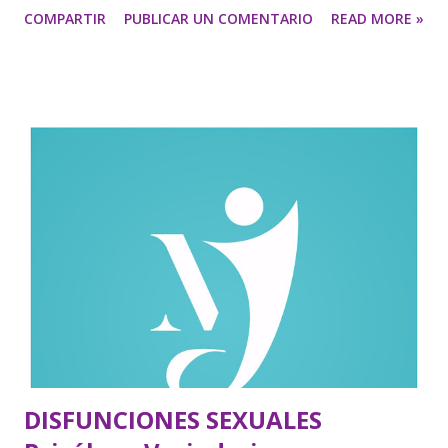
COMPARTIR
PUBLICAR UN COMENTARIO
READ MORE »
https://psicologamariajesus.com/ MI PAREJA ES
CELOSA. ¿QUÉ HAGO? Lo primero es saber con quién se
está, dónde se encuentra uno en la singladura de la relación,
cuál es la gravedad de la situación, el nivel de tolerancia o
las líneas rojas que no se deben traspasar y cuándo se debe
buscar ayuda. Se analizan serenamente las circunstancias
presentes y cómo se ha llegado a ellas. Puede suceder que
los celos no alcancen una gravedad o una intensidad que
llegue a hacer imposible la vida de pareja. Puede tratarse
sólo de una molestia o un fastidio que, aunque afecte
seriamente a la relación, sólo la ponga a prueba de cuando
en cuando. Se trataría de situaciones sin gravedad y
tolerables, en las ...
DISFUNCIONES SEXUALES