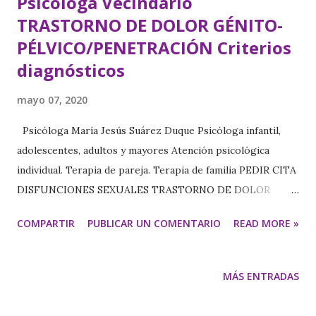
Psicóloga Vecindario
TRASTORNO DE DOLOR GÉNITO-
PÉLVICO/PENETRACIÓN Criterios
diagnósticos
mayo 07, 2020
Psicóloga María Jesús Suárez Duque Psicóloga infantil,
adolescentes, adultos y mayores Atención psicológica
individual. Terapia de pareja. Terapia de familia PEDIR CITA
DISFUNCIONES SEXUALES TRASTORNO DE DOLOR
GÉNITO-PÉLVICO/PENETRACIÓN Criterios diagnósticos
COMPARTIR
PUBLICAR UN COMENTARIO
READ MORE »
DSM-V A. Dificultades persistentes o recurrentes con
una (o más) de las siguientes: 1. Penetración vaginal
durante las relaciones 2. Marcado dolor vulvovaginal o
MÁS ENTRADAS
pélvico durante las relaciones vaginales o los intentos de
penetración 3. Marcado temor o ansiedad de sentir