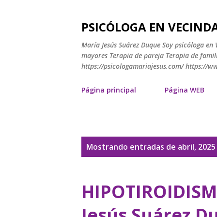
PSICÓLOGA EN VECINDA
María Jesús Suárez Duque Soy psicóloga en V
mayores Terapia de pareja Terapia de famili
https://psicologamariajesus.com/ https://
Página principal
Página WEB
E
Mostrando entradas de abril, 2025
n
t
HIPOTIROIDISM
r
Jesús Suárez D