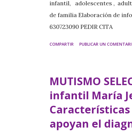
infantil, adolescentes , adu
apego familiar, el ...
de familia Elaboración de in
630723090 PEDIR CITA
https://www.psicologavecin
COMPARTIR
PUBLICAR UN COMENTAR
https://psicologamariajes
Consecuencias funcionales 
selectivo puede dar lugar a un
MUTISMO SELEC
pueden sentirse demasiado ans
infantil María 
social recíproca con otros ni
Características
pueden enfrentarse a un may
apoyan el diag
escolar estos niños pueden s