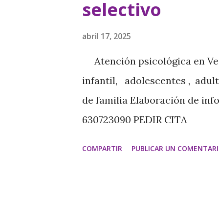
veces no se comunican con lo
selectivo
necesidades académicas o pe
abril 17, 2025
un grave deterioro en la escue
Atención psicológica en Veci
infantil, adolescentes , adu
de familia Elaboración de in
630723090 PEDIR CITA
https://www.psicologavecin
COMPARTIR
PUBLICAR UN COMENTAR
https://psicologamariajes
Características asociadas qu
Miedo a la humillación social
“Pegarse” a otros Rasgos co