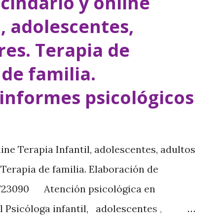
cindario y online
ujeres y menos del 0,01% en hombres.
l, adolescentes,
e hipotiroidismo: una basada en la
res. Terapia de
tro del eje y otra, en la gravedad de los
 de familia.
e la alteración se dividen en:
lteración está ubicada en la glándula
 informes psicológicos
ndario : se produce por un déficit de
sis. Hipotiroidismo terciario : déficit en
ine Terapia Infantil, adolescentes, adultos
 Terapia de familia. Elaboración de
0723090 Atención psicológica en
l Psicóloga infantil, adolescentes ,