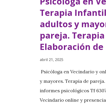
Psicóloga en Ve
aproximadamente del 2% en m
Terapia Infanti
Existen dos clasificaciones d
adultos y mayo
ubicación de la alteración den
pareja. Terapia
síntomas. Según la ubicación d
Hipotiroidismo primario : la a
Elaboración de
tiroides. Hipotiroidismo secu
abril 21, 2025
producción de TSH en la hipófi
la producción de TRH . Segú...
Psicóloga en Vecindario y onl
y mayores. Terapia de pareja.
informes psicológicos Tf 63
Vecindario online y presencia