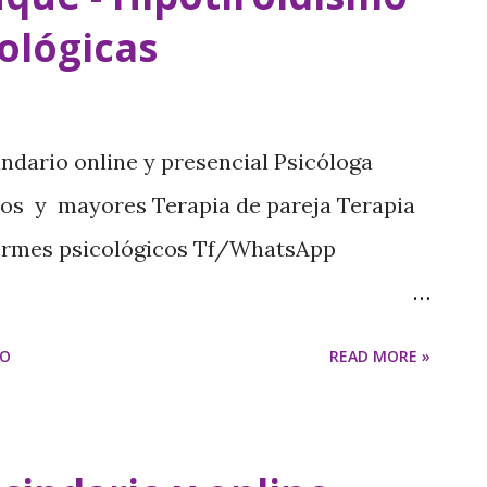
ológicas
ndario online y presencial Psicóloga
ltos y mayores Terapia de pareja Terapia
formes psicológicos Tf/WhatsApp
dariomariajesus.com/
IO
READ MORE »
.com/ Hipotiroidismo y síntomas
tiroidea resulta de una inadecuada
a , y su prevalencia es