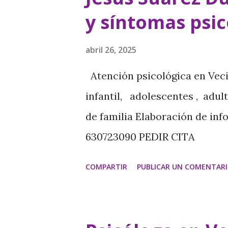
a
y síntomas psic
d
a
abril 26, 2025
s
Atención psicológica en Veci
infantil, adolescentes , adu
de familia Elaboración de in
630723090 PEDIR CITA
https://www.psicologavecin
COMPARTIR
PUBLICAR UN COMENTAR
https://psicologamariajesus
psicológicos La baja función 
producción de hormona tiroide