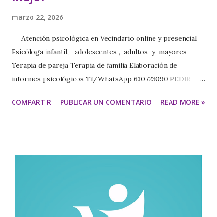
marzo 22, 2026
Atención psicológica en Vecindario online y presencial
Psicóloga infantil, adolescentes , adultos y mayores
Terapia de pareja Terapia de familia Elaboración de
informes psicológicos Tf/WhatsApp 630723090 PEDIR
CITA https://www.psicologavecindariomariajesus.com/
COMPARTIR
PUBLICAR UN COMENTARIO
READ MORE »
https://psicologamariajesus.com/ Conductas
compulsivas, adicciones y regulación emocional
Comprender por qué utilizas ciertas conductas para
sentirte mejor ¿Hay conductas que sientes que no puedes
controlar? Puede que te ocurra: Comer de forma
compulsiva Usar el móvil o redes de forma excesiva
Consumir sustancias Hacer ejercicio de forma compulsiva
Repetir conductas para calmarte Aunque puedan parecer
hábitos diferentes, muchas veces tienen una misma función: