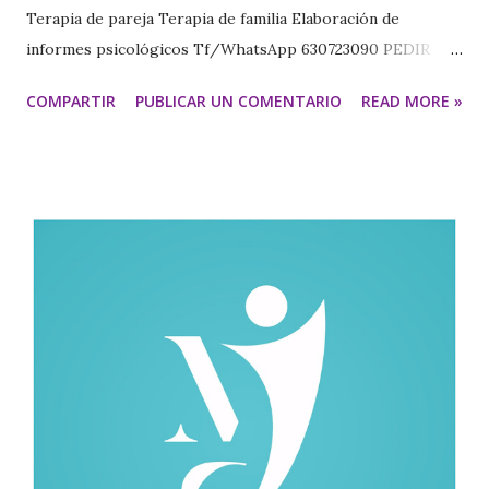
Terapia de pareja Terapia de familia Elaboración de
informes psicológicos Tf/WhatsApp 630723090 PEDIR
CITA https://www.psicologavecindariomariajesus.com/
COMPARTIR
PUBLICAR UN COMENTARIO
READ MORE »
https://psicologamariajesus.com/ Terapia para el
trastorno obsesivo compulsivo (TOC) Entender los
pensamientos intrusivos y romper el ciclo del control ¿Te
aparecen pensamientos que no puedes quitar? El TOC
puede manifestarse como: Pensamientos intrusivos
repetitivos Dudas constantes Necesidad de comprobar o
confirmar Miedo a perder el control Conductas repetitivas
o rituales Sensación de responsabilidad excesiva Estos
pensamientos suelen generar mucha ansiedad y malestar.
Cómo entiendo el TOC Desde el Modelo de Alarma
Interna y Regulación Emocional, el TOC se entiende como
un sistema de alarma que: Detecta pensami...