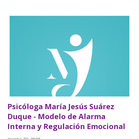
recuperar la calma ¿Sientes ansiedad sin motivo aparente?
La ansiedad puede aparecer de muchas formas: Sensación
de inquietud constante Pensamientos repetitivos o
anticipatorios Palpitaciones, tensión o síntomas físicos
Dificultad para relajarte Sensación de que “algo malo va a
pasar” Necesidad de controlar lo que ocurre Si te ocurre
esto, es importante que sepas algo: La ansiedad no
aparece porque sí Es una respuesta de tu sistema interno
intentando protegerte Cómo entiendo la ansiedad Desde
mi enfoque, l...
Psicóloga María Jesús Suárez
Duque - Modelo de Alarma
Interna y Regulación Emocional