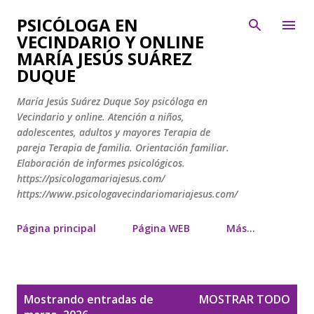
Ir al contenido principal
PSICÓLOGA EN
VECINDARIO Y ONLINE
MARÍA JESÚS SUÁREZ
DUQUE
María Jesús Suárez Duque Soy psicóloga en
Vecindario y online. Atención a niños,
adolescentes, adultos y mayores Terapia de
pareja Terapia de familia. Orientación familiar.
Elaboración de informes psicológicos.
https://psicologamariajesus.com/
https://www.psicologavecindariomariajesus.com/
Página principal
Página WEB
Más…
E
Mostrando entradas de
MOSTRAR TODO
n