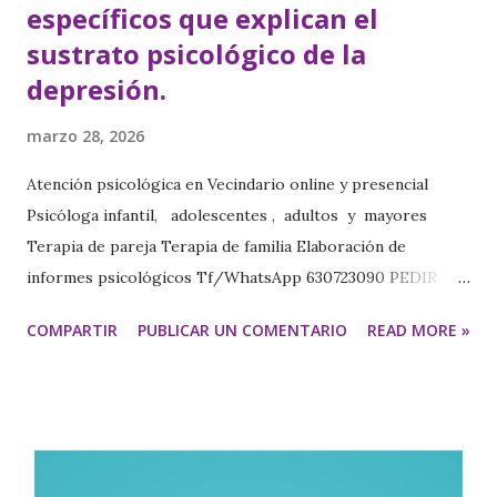
específicos que explican el
sustrato psicológico de la
depresión.
marzo 28, 2026
Atención psicológica en Vecindario online y presencial
Psicóloga infantil, adolescentes , adultos y mayores
Terapia de pareja Terapia de familia Elaboración de
informes psicológicos Tf/WhatsApp 630723090 PEDIR
CITA https://www.psicologavecindariomariajesus.com/
COMPARTIR
PUBLICAR UN COMENTARIO
READ MORE »
https://psicologamariajesus.com/ Psicóloga en
Vecindario para Depresión Psicóloga Online para
Depresión TERAPIA COGNITIVA DE LA DEPRESIÓN El
modelo cognitivo de la depresión postula tres conceptos
específicos para explicar el sustrato psicológico de la
depresión: La tríada cognitiva Los esquemas Los errores