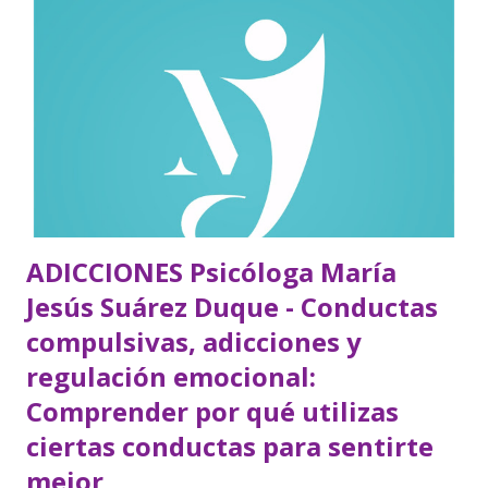
cognitivos (errores en el procesamiento de la información)
La tríada cognitiva Consiste en tres patrones cognitivos
principales que inducen al paciente a considerarse a sí
mismo, su futuro y sus experiencias de un modo
idiosincrático: Se centra en la visión negativa del paciente
acerca de sí mismo como desgraciado, torpe, enfermo, con
poca valía. Tiende a atribuir sus experiencias ...
ADICCIONES Psicóloga María
Jesús Suárez Duque - Conductas
compulsivas, adicciones y
regulación emocional:
Comprender por qué utilizas
ciertas conductas para sentirte
mejor