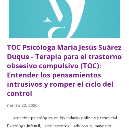
Regular un malestar interno Cómo entiendo estas
conductas Desde el Modelo de Alarma Interna y
Regulación Emocional , estas conductas no se entienden
como...
TOC Psicóloga María Jesús Suárez
Duque - Terapia para el trastorno
obsesivo compulsivo (TOC):
Entender los pensamientos
intrusivos y romper el ciclo del
control
marzo 22, 2026
Atención psicológica en Vecindario online y presencial
Psicóloga infantil, adolescentes , adultos y mayores