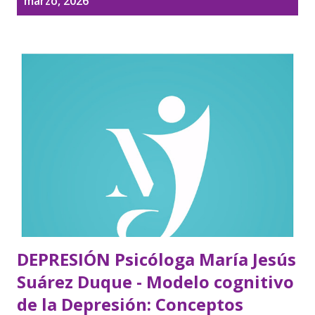
marzo, 2026
t
r
a
d
a
s
DEPRESIÓN Psicóloga María Jesús
Suárez Duque - Modelo cognitivo
de la Depresión: Conceptos