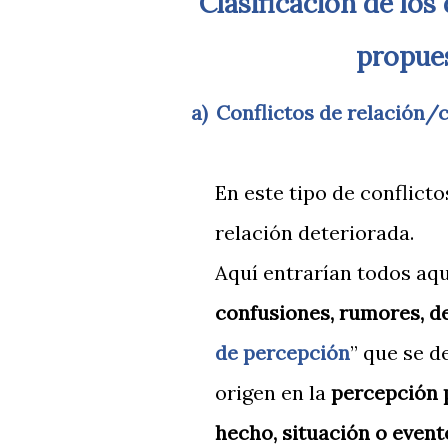
Clasificación de los distintos tipos de conflictos sería la
propues
a)
Conflictos de relación
En este tipo de conflict
relación deteriorada.
Aquí entrarían todos aq
confusiones, rumores, de
de percepción
” que se d
origen en la
percepción 
hecho, situación o event