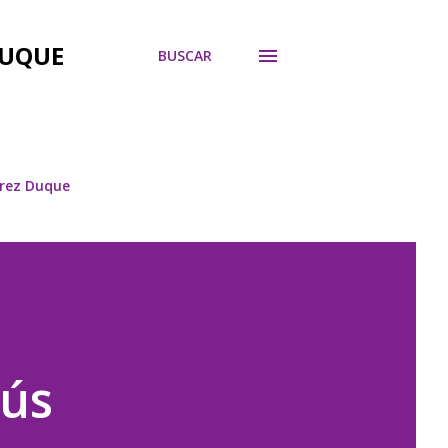
DUQUE
BUSCAR
árez Duque
sús