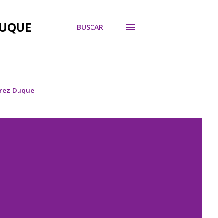
DUQUE
BUSCAR
árez Duque