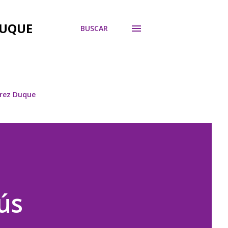
DUQUE
BUSCAR
árez Duque
ús