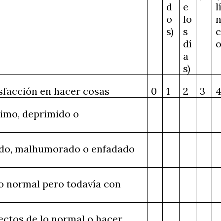
d
e
l
o
lo
n
s)
s
dí
o
a
s)
isfacción en hacer cosas
0
1
2
3
nimo, deprimido o
tado, malhumorado o enfadado
o normal pero todavía con
ctos de lo normal o hacer