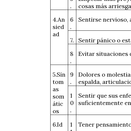
.
cosas más arriesga
4.An
6
Sentirse nervioso, 
sied
.
ad
7.
Sentir pánico o es
8
Evitar situaciones
.
5.Sín
9
Dolores o molestia
tom
.
espalda, articulaci
as
1
Sentir que sus enf
som
0
suficientemente en
átic
.
os
6.Id
1
Tener pensamiento