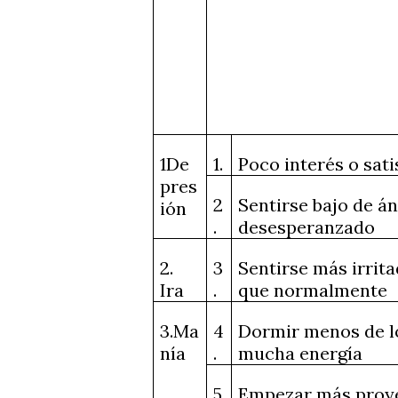
1De
1.
Poco interés o sat
pres
2
Sentirse bajo de á
ión
.
desesperanzado
2.
3
Sentirse más irri
Ira
.
que normalmente
3.Ma
4
Dormir menos de l
nía
.
mucha energía
5
Empezar más proye