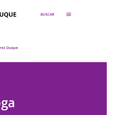
DUQUE
BUSCAR
árez Duque
oga