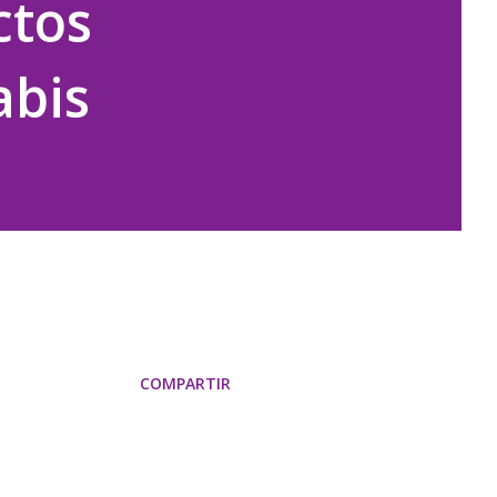
ctos
abis
COMPARTIR