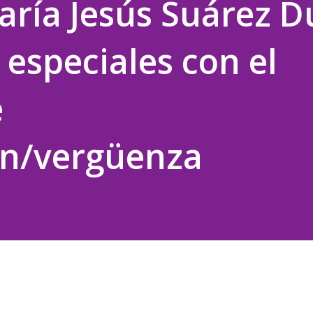
aría Jesús Suárez 
 especiales con el
e
ón/vergüenza