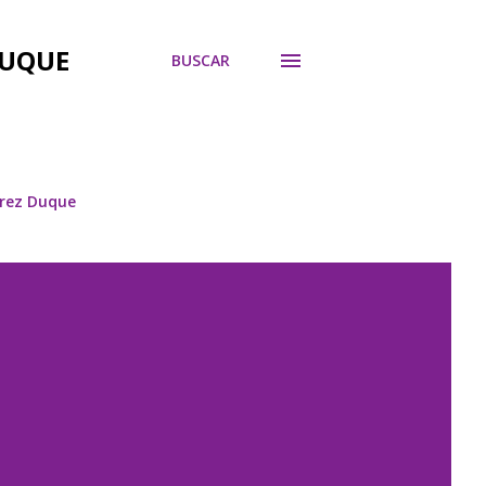
DUQUE
BUSCAR
árez Duque