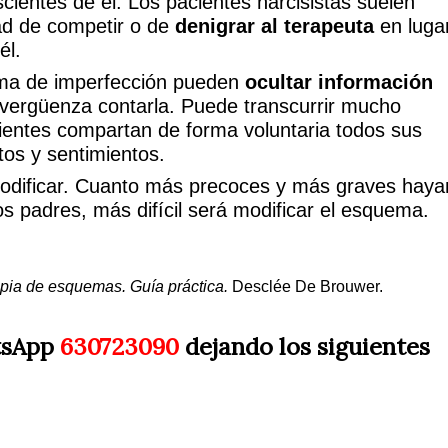
cientes de él. Los pacientes narcisistas suelen
ad de competir o de
denigrar al terapeuta
en luga
él.
ma de imperfección pueden
ocultar información
vergüenza contarla. Puede transcurrir mucho
ientes compartan de forma voluntaria todos sus
os y sentimientos.
modificar. Cuanto más precoces y más graves haya
los padres, más difícil será modificar el esquema.
pia de esquemas. Guía práctica.
Desclée De Brouwer.
tsApp
630723090
dejando los siguientes