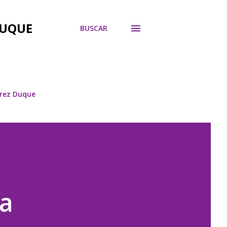
DUQUE
BUSCAR
árez Duque
a