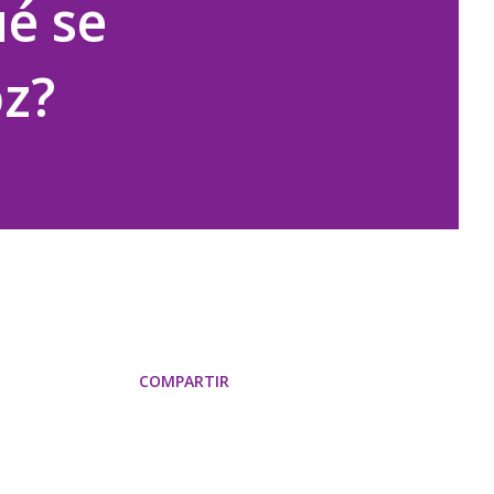
ué se
oz?
COMPARTIR