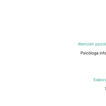
Atención psicol
Psicóloga infa
Elabor