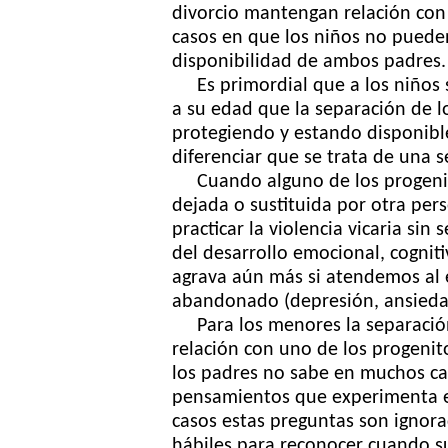
divorcio mantengan relación con
casos en que los niños no pueden
disponibilidad de ambos padres
Es primordial que a los niños se
a su edad que la separación de l
protegiendo y estando disponibl
diferenciar que se trata de una s
Cuando alguno de los progenito
dejada o sustituida por otra per
practicar la violencia vicaria si
del desarrollo emocional, cogniti
agrava aún más si atendemos al 
abandonado (depresión, ansied
Para los menores la separación d
relación con uno de los progenit
los padres no sabe en muchos ca
pensamientos que experimenta el
casos estas preguntas son ignor
hábiles para reconocer cuando s