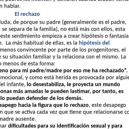
 hablar.
El rechazo
duda, de porque su padre (generalmente es el padre,
se separa de la familia), no está más con ellos, esta
 este sentimiento empieza a crear hipótesis o fantasía
. La más habitual de ellas, es la
hipótesis del
l menos convincente por parte de los progenitores, el
 su situación familiar y la relaciona con el mismo. La
o menos de esta forma:
ueno para mi padre/madre por eso me ha rechazado”.
emocional, y como está herida es provocada por algui
el infante,
lo desestabiliza, le proyecta un mundo
sonas más amadas le pueden lastimar, por tanto, es
 lo puedan defender de los demás.
sapego hacia la figura que lo rechazo
, este desapego
 que se activa cada vez que tiene que relacionarse c
a madre ausente.
nar
dificultades para su identificación sexual y para