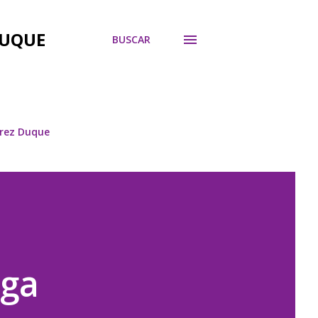
DUQUE
BUSCAR
árez Duque
oga