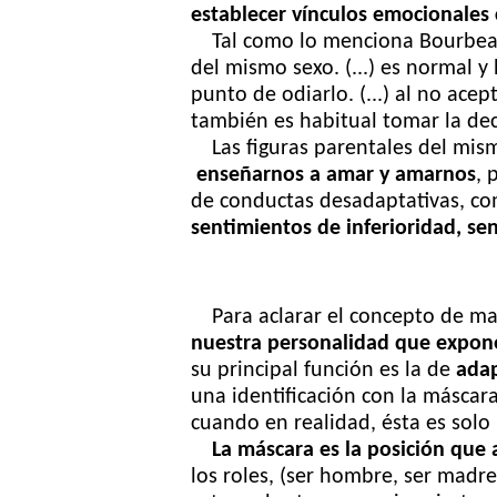
establecer vínculos emocionales
Tal como lo menciona Bourbeau
del mismo sexo. (...) es normal 
punto de odiarlo. (...) al no ace
también es habitual tomar la deci
Las figuras parentales del mi
enseñarnos a amar y amarnos
, 
de conductas desadaptativas, c
sentimientos de inferioridad, se
Para aclarar el concepto de mas
nuestra personalidad que expone
su
principal función es la de
adap
una
identificación con la máscar
cuando
en realidad, ésta es sol
La máscara es la posición que 
los roles, (ser hombre, ser madre