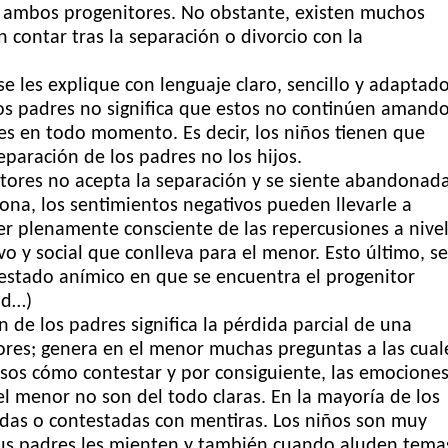
 ambos progenitores. No obstante, existen muchos
 contar tras la separación o divorcio con la
.
 les explique con lenguaje claro, sencillo y adaptad
os padres no significa que estos no continúen amando
es en todo momento. Es decir, los niños tienen que
eparación de los padres no los hijos.
res no acepta la separación y se siente abandonada
sona, los sentimientos negativos pueden llevarle a
n ser plenamente consciente de las repercusiones a nive
vo y social que conlleva para el menor. Esto último, se
estado anímico en que se encuentra el progenitor
ad…)
e los padres significa la pérdida parcial de una
ores; genera en el menor muchas preguntas a las cual
sos cómo contestar y por consiguiente, las emociones
 menor no son del todo claras. En la mayoría de los
adas o contestadas con mentiras. Los niños son muy
us padres les mienten y también cuando aluden tema