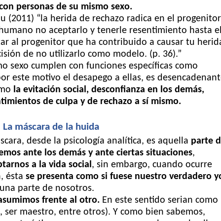
 con personas de su mismo sexo.
 (2011) “la herida de rechazo radica en el progenitor
y humano no aceptarlo y tenerle resentimiento hasta e
ptar al progenitor que ha contribuido a causar tu herid
sión de no utilizarlo como modelo. (p. 36).”
smo sexo cumplen con funciones específicas como
por este motivo el desapego a ellas, es desencadenan
omo
la evitación social, desconfianza en los demás,
ntimientos de culpa y de rechazo a sí mismo.
La máscara de la huida
cara, desde la psicología analítica, es aquella
parte 
mos ante los demás y ante ciertas situaciones
,
tarnos a la vida social
, sin embargo, cuando ocurre
a, ésta
se presenta como si fuese nuestro verdadero y
o una parte de nosotros.
asumimos frente al otro.
En este sentido serian como
, ser maestro,
entre otros). Y como bien sabemos,