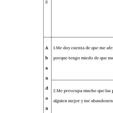
S
A
1.Me doy cuenta de que me afe
b
porque tengo miedo de que m
a
n
d
2.Me preocupa mucho que las 
o
alguien mejor y me abandonen
n