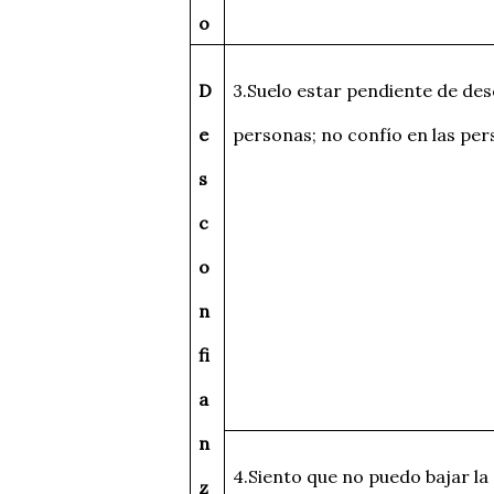
o
D
3.Suelo estar pendiente de des
e
personas; no confío en las pe
s
c
o
n
fi
a
n
4.Siento que no puedo bajar l
z