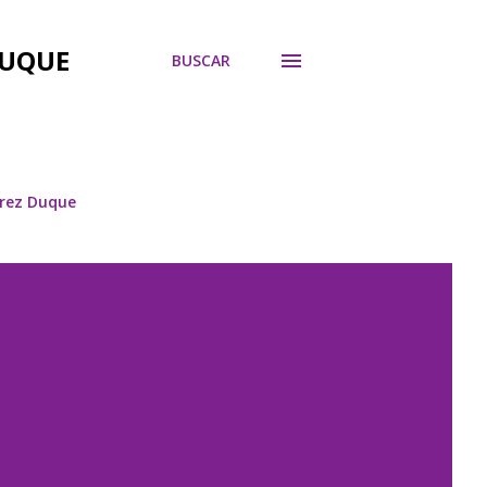
DUQUE
BUSCAR
árez Duque