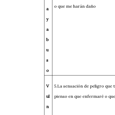
o que me harán daño
a
y
a
b
u
s
o
V
5.La sensación de peligro que 
ul
pienso en que enfermaré o que
n