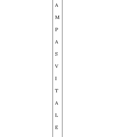
A
M
P
A
S
V
I
T
A
L
E