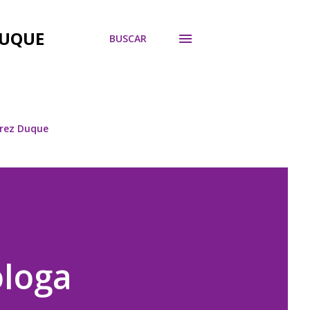
DUQUE
BUSCAR
árez Duque
loga