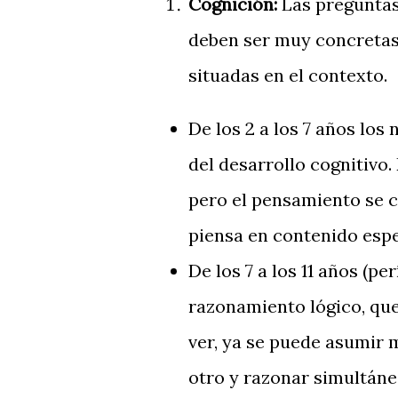
Cognición:
Las preguntas 
deben ser muy concretas,
situadas en el contexto.
De los 2 a los 7 años los
del desarrollo cognitivo
pero el pensamiento se c
piensa en contenido espe
De los 7 a los 11 años (p
razonamiento lógico, que
ver, ya se puede asumir m
otro y razonar simultán